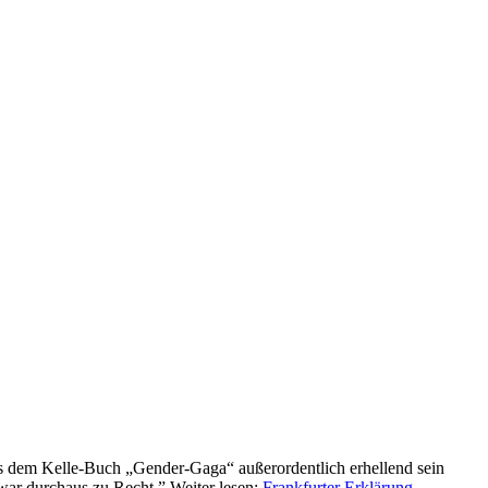
 aus dem Kelle-Buch „Gender-Gaga“ außerordentlich erhellend sein
zwar durchaus zu Recht.” Weiter lesen:
Frankfurter Erklärung