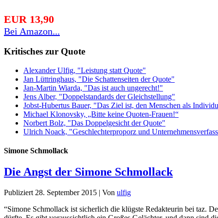
EUR 13,90
Bei Amazon...
Kritisches zur Quote
Alexander Ulfig, "Leistung statt Quote"
Jan Lüttringhaus, "Die Schattenseiten der Quote"
Jan-Martin Wiarda, "Das ist auch ungerecht!"
Jens Alber, "Doppelstandards der Gleichstellung"
Jobst-Hubertus Bauer, "Das Ziel ist, den Menschen als Indivi
Michael Klonovsky, „Bitte keine Quoten-Frauen!“
Norbert Bolz, "Das Doppelgesicht der Quote"
Ulrich Noack, "Geschlechterproporz und Unternehmensverfas
Simone Schmollack
Die Angst der Simone Schmollack
Publiziert
28. September 2015
|
Von
ulfig
“Simone Schmollack ist sicherlich die klügste Redakteurin bei taz. D
dürfte. Es gibt voraussichtlich ein Großes Gelächter, und dann sind 