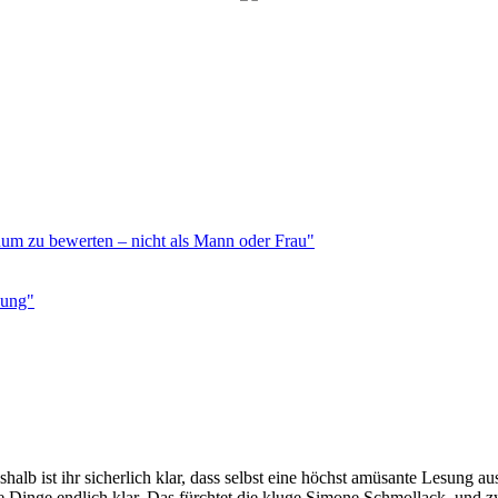
duum zu bewerten – nicht als Mann oder Frau"
sung"
eshalb ist ihr sicherlich klar, dass selbst eine höchst amüsante Lesung
die Dinge endlich klar. Das fürchtet die kluge Simone Schmollack, und 