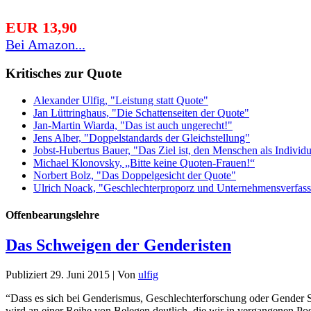
EUR 13,90
Bei Amazon...
Kritisches zur Quote
Alexander Ulfig, "Leistung statt Quote"
Jan Lüttringhaus, "Die Schattenseiten der Quote"
Jan-Martin Wiarda, "Das ist auch ungerecht!"
Jens Alber, "Doppelstandards der Gleichstellung"
Jobst-Hubertus Bauer, "Das Ziel ist, den Menschen als Indivi
Michael Klonovsky, „Bitte keine Quoten-Frauen!“
Norbert Bolz, "Das Doppelgesicht der Quote"
Ulrich Noack, "Geschlechterproporz und Unternehmensverfas
Offenbearungslehre
Das Schweigen der Genderisten
Publiziert
29. Juni 2015
|
Von
ulfig
“Dass es sich bei Genderismus, Geschlechterforschung oder Gender St
wird an einer Reihe von Belegen deutlich, die wir in vergangenen Pos