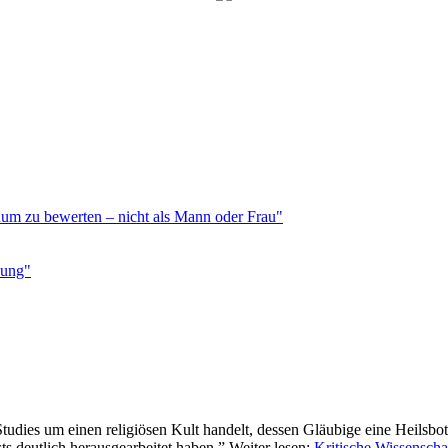
duum zu bewerten – nicht als Mann oder Frau"
sung"
udies um einen religiösen Kult handelt, dessen Gläubige eine Heilsbot
ts deutlich herausgearbeitet haben.” Weiter lesen:
Kritische Wissenscha