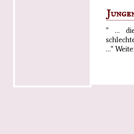
Junge
” … die
schlechte
…” Weite