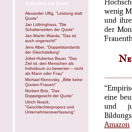
Hochsch
Kritisches zur Quote
wenig Mö
Alexander Ulfig, "Leistung statt
und ihr
Quote"
Jan Lüttringhaus, "Die
der Mono
Schattenseiten der Quote"
Jan-Martin Wiarda, "Das ist
´Frauent
auch ungerecht!"
Jens Alber, "Doppelstandards
der Gleichstellung"
Ne
Jobst-Hubertus Bauer, "Das
Ziel ist, den Menschen als
Individuum zu bewerten – nicht
als Mann oder Frau"
Michael Klonovsky, „Bitte keine
Quoten-Frauen!“
“Empiris
Norbert Bolz, "Das
eine be
Doppelgesicht der Quote"
Ulrich Noack,
und j
"Geschlechterproporz und
Unternehmensverfassung"
Bildungs
Amazon