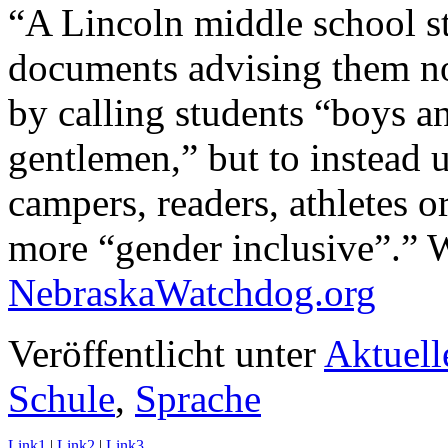
“A Lincoln middle school st
documents advising them no
by calling students “boys an
gentlemen,” but to instead 
campers, readers, athletes o
more “gender inclusive”.” W
NebraskaWatchdog.org
Veröffentlicht unter
Aktuell
Schule
,
Sprache
Link1
|
Link2
|
Link3