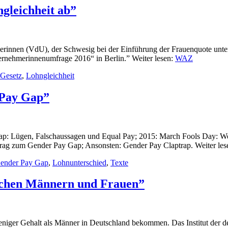
gleichheit ab”
rinnen (VdU), der Schwesig bei der Einführung der Frauenquote unters
ernehmerinnenumfrage 2016“ in Berlin.” Weiter lesen:
WAZ
Gesetz
,
Lohngleichheit
 Pay Gap”
p: Lügen, Falschaussagen und Equal Pay; 2015: March Fools Day: Wer f
trag zum Gender Pay Gap; Ansonsten: Gender Pay Claptrap. Weiter les
ender Pay Gap
,
Lohnunterschied
,
Texte
schen Männern und Frauen”
eniger Gehalt als Männer in Deutschland bekommen. Das Institut der de