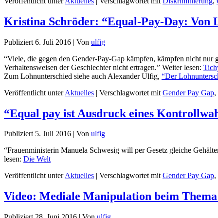
Veröffentlicht unter
Aktuelles
|
Verschlagwortet mit
Diskriminierung
,
Kristina Schröder: “Equal-Pay-Day: Von 
Publiziert
6. Juli 2016
|
Von
ulfig
“Viele, die gegen den Gender-Pay-Gap kämpfen, kämpfen nicht nur ge
Verhaltensweisen der Geschlechter nicht ertragen.” Weiter lesen:
Tich
Zum Lohnunterschied siehe auch Alexander Ulfig,
“Der Lohnuntersch
Veröffentlicht unter
Aktuelles
|
Verschlagwortet mit
Gender Pay Gap
,
“Equal pay ist Ausdruck eines Kontrollwa
Publiziert
5. Juli 2016
|
Von
ulfig
“Frauenministerin Manuela Schwesig will per Gesetz gleiche Gehälte
lesen:
Die Welt
Veröffentlicht unter
Aktuelles
|
Verschlagwortet mit
Gender Pay Gap
,
Video: Mediale Manipulation beim Them
Publiziert
28. Juni 2016
|
Von
ulfig