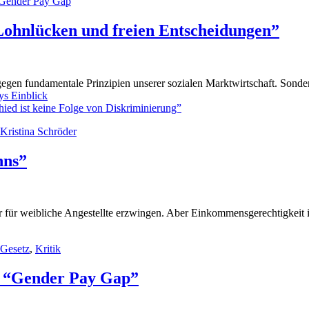
Gender Pay Gap
Lohnlücken und freien Entscheidungen”
gen fundamentale Prinzipien unserer sozialen Marktwirtschaft. Sonder
ys Einblick
ied ist keine Folge von Diskriminierung”
Kristina Schröder
hns”
r für weibliche Angestellte erzwingen. Aber Einkommensgerechtigkeit i
Gesetz
,
Kritik
a “Gender Pay Gap”