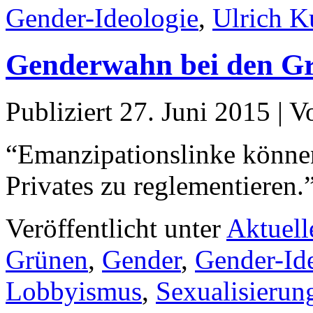
Gender-Ideologie
,
Ulrich K
Genderwahn bei den G
Publiziert
27. Juni 2015
|
V
“Emanzipationslinke können
Privates zu reglementieren.
Veröffentlicht unter
Aktuell
Grünen
,
Gender
,
Gender-Id
Lobbyismus
,
Sexualisierun